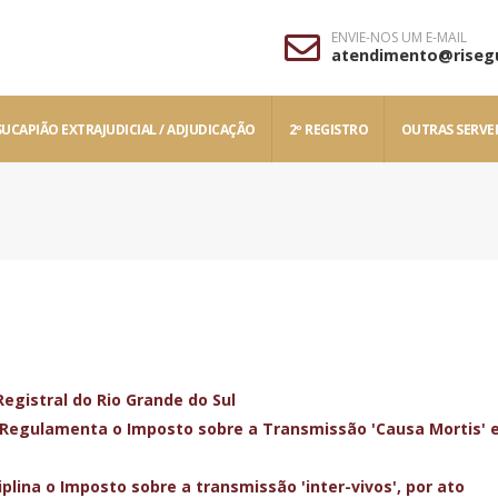
ENVIE-NOS UM E-MAIL
atendimento@rise
UCAPIÃO EXTRAJUDICIAL / ADJUDICAÇÃO
2º REGISTRO
OUTRAS SERVE
egistral do Rio Grande do Sul
- Regulamenta o Imposto sobre a Transmissão 'Causa Mortis' 
iplina o Imposto sobre a transmissão 'inter-vivos', por ato