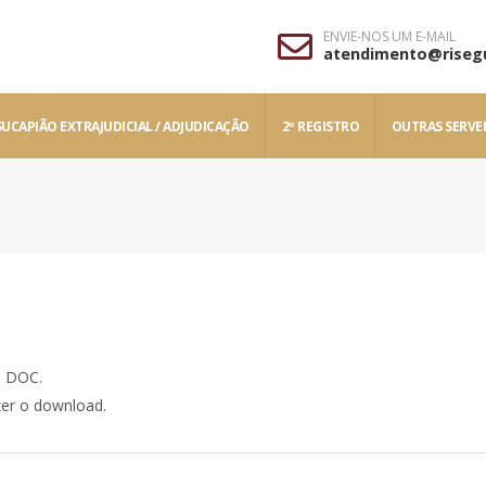
ENVIE-NOS UM E-MAIL
atendimento@rise
UCAPIÃO EXTRAJUDICIAL / ADJUDICAÇÃO
2º REGISTRO
OUTRAS SERVE
o DOC.
zer o download.