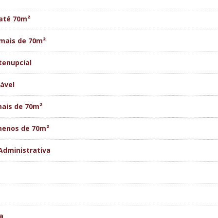
até 70m²
mais de 70m²
tenupcial
ável
ais de 70m²
menos de 70m²
Administrativa
a