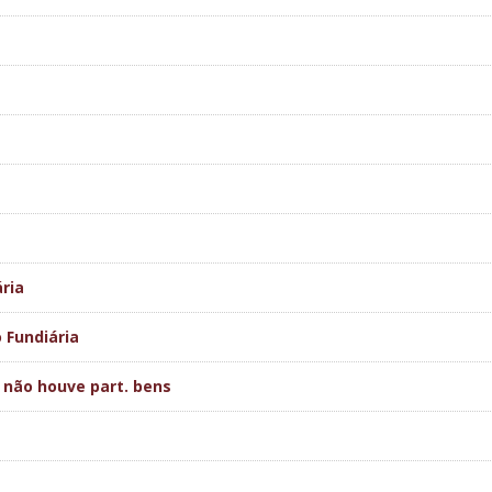
ria
 Fundiária
 não houve part. bens
s