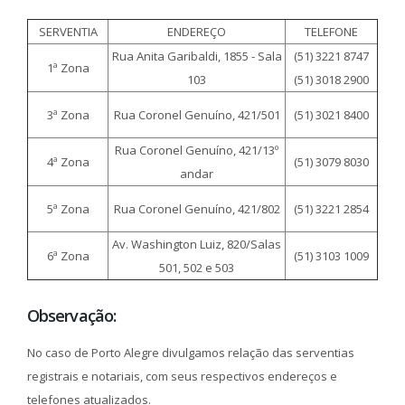
SERVENTIA
ENDEREÇO
TELEFONE
Rua Anita Garibaldi, 1855 - Sala
(51) 3221 8747
1ª Zona
103
(51) 3018 2900
3ª Zona
Rua Coronel Genuíno, 421/501
(51) 3021 8400
Rua Coronel Genuíno, 421/13º
4ª Zona
(51) 3079 8030
andar
5ª Zona
Rua Coronel Genuíno, 421/802
(51) 3221 2854
Av. Washington Luiz, 820/Salas
6ª Zona
(51) 3103 1009
501, 502 e 503
Observação:
No caso de Porto Alegre divulgamos relação das serventias
registrais e notariais, com seus respectivos endereços e
telefones atualizados.